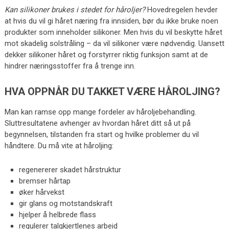
Kan silikoner brukes i stedet for håroljer?
Hovedregelen hevder
at hvis du vil gi håret næring fra innsiden, bør du ikke bruke noen
produkter som inneholder silikoner. Men hvis du vil beskytte håret
mot skadelig solstråling – da vil silikoner være nødvendig. Uansett
dekker silikoner håret og forstyrrer riktig funksjon samt at de
hindrer næringsstoffer fra å trenge inn.
HVA OPPNÅR DU TAKKET VÆRE HÅROLJING?
Man kan ramse opp mange fordeler av håroljebehandling.
Sluttresultatene avhenger av hvordan håret ditt så ut på
begynnelsen, tilstanden fra start og hvilke problemer du vil
håndtere. Du må vite at håroljing:
regenererer skadet hårstruktur
bremser hårtap
øker hårvekst
gir glans og motstandskraft
hjelper å helbrede flass
regulerer talgkjertlenes arbeid