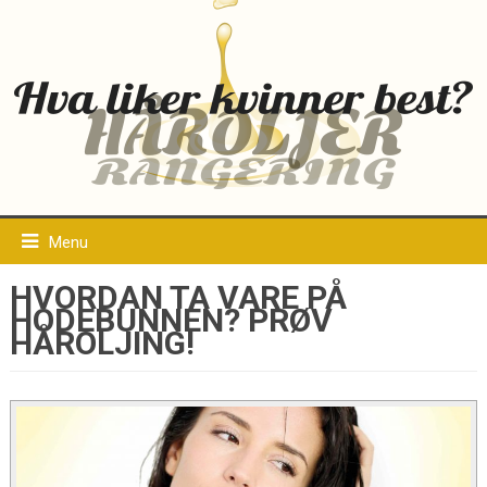
Menu
HVORDAN TA VARE PÅ
HODEBUNNEN? PRØV
HÅROLJING!