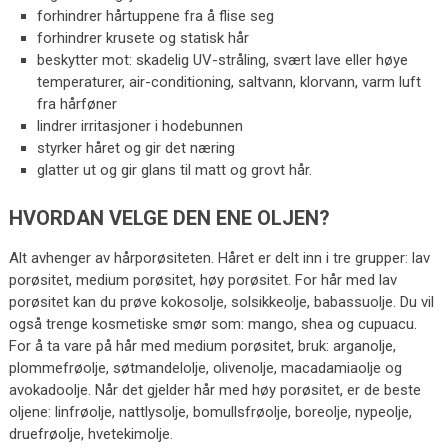
forhindrer hårtuppene fra å flise seg
forhindrer krusete og statisk hår
beskytter mot: skadelig UV-stråling, svært lave eller høye
temperaturer, air-conditioning, saltvann, klorvann, varm luft
fra hårføner
lindrer irritasjoner i hodebunnen
styrker håret og gir det næring
glatter ut og gir glans til matt og grovt hår.
HVORDAN VELGE DEN ENE OLJEN?
Alt avhenger av hårporøsiteten. Håret er delt inn i tre grupper: lav
porøsitet, medium porøsitet, høy porøsitet. For hår med lav
porøsitet kan du prøve kokosolje, solsikkeolje, babassuolje. Du vil
også trenge kosmetiske smør som: mango, shea og cupuacu.
For å ta vare på hår med medium porøsitet, bruk: arganolje,
plommefrøolje, søtmandelolje, olivenolje, macadamiaolje og
avokadoolje. Når det gjelder hår med høy porøsitet, er de beste
oljene: linfrøolje, nattlysolje, bomullsfrøolje, boreolje, nypeolje,
druefrøolje, hvetekimolje.