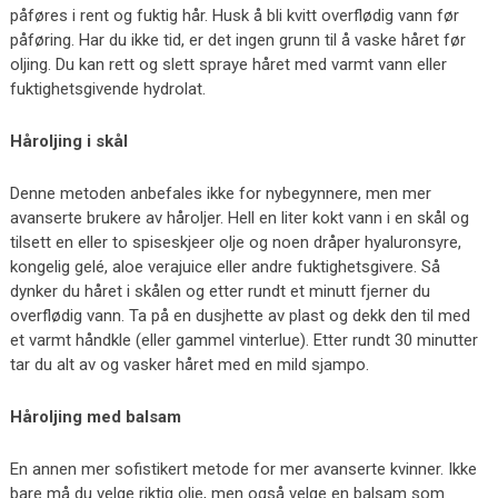
påføres i rent og fuktig hår. Husk å bli kvitt overflødig vann før
påføring. Har du ikke tid, er det ingen grunn til å vaske håret før
oljing. Du kan rett og slett spraye håret med varmt vann eller
fuktighetsgivende hydrolat.
Håroljing i skål
Denne metoden anbefales ikke for nybegynnere, men mer
avanserte brukere av håroljer. Hell en liter kokt vann i en skål og
tilsett en eller to spiseskjeer olje og noen dråper hyaluronsyre,
kongelig gelé, aloe verajuice eller andre fuktighetsgivere. Så
dynker du håret i skålen og etter rundt et minutt fjerner du
overflødig vann. Ta på en dusjhette av plast og dekk den til med
et varmt håndkle (eller gammel vinterlue). Etter rundt 30 minutter
tar du alt av og vasker håret med en mild sjampo.
Håroljing med balsam
En annen mer sofistikert metode for mer avanserte kvinner. Ikke
bare må du velge riktig olje, men også velge en balsam som